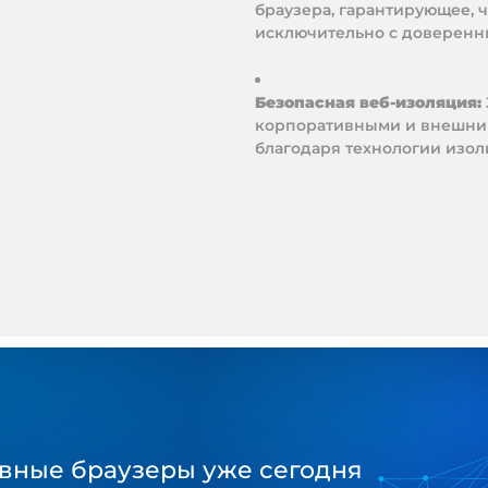
браузера, гарантирующее, ч
исключительно с доверенн
Безопасная веб-изоляция:
корпоративными и внешним
благодаря технологии изол
вные браузеры уже сегодня