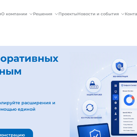
я
О компании
Решения
Проекты
Новости и события
Конт
поративных
лным
ролируйте расширения и
помощью единой
монстрацию