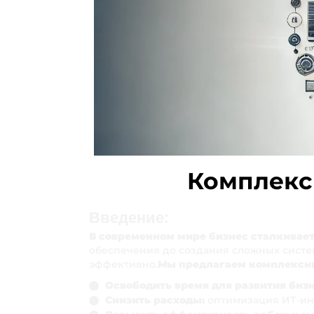
Комплекс
Введение:
В современном мире бизнес сталкивает
обеспечения до создания сложных систем
эффективно.
Мы предлагаем комплексны
Освободить время для развития бизн
Снизить расходы:
оптимизация ИТ-ин