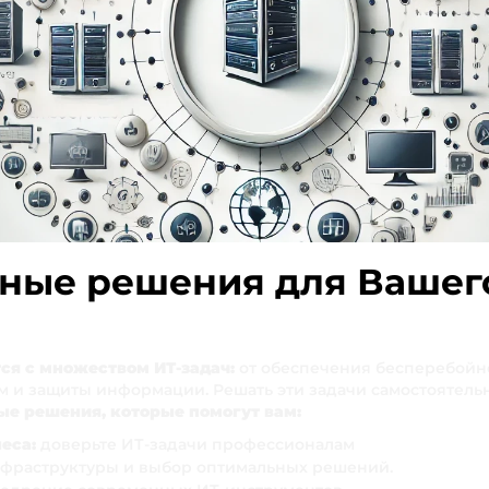
ные решения для Вашего
ся с множеством ИТ-задач:
от обеспечения бесперебойн
 и защиты информации. Решать эти задачи самостоятельно
е решения, которые помогут вам:
еса:
доверьте ИТ-задачи профессионалам
фраструктуры и выбор оптимальных решений.