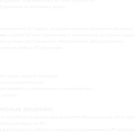
едрение современных ИТ-инструментов.
формации от внешних угроз.
выявление ИТ-задач, которые мешают развитию бизнеса.
ия:
подбор ИТ-инструментов и технологий, которые подхо
настройка программного обеспечения, оборудования.
ешении любых ИТ-проблем.
ИТ-задач вашего бизнеса.
нных специалистов
 решений с учетом ваших потребностей.
 услуги.
ексные решения:
т освободить время для развития бизнеса и не хотят тра
вать расходы на ИТ.
эффективность работы с помощью современных ИТ-инстру